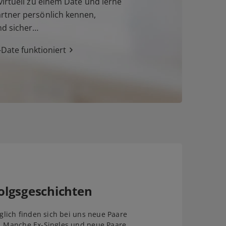
irtuell zu einem Date und lerne
tner persönlich kennen,
nd sicher…
Date funktioniert
olgsgeschichten
äglich finden sich bei uns neue Paare
. Manche Ex-Singles und neue Paare