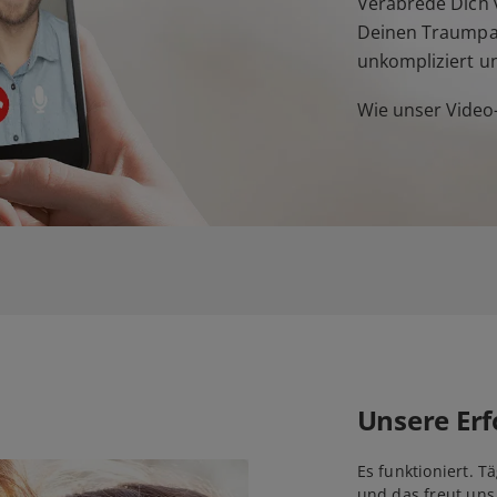
Verabrede Dich v
Deinen Traumpar
unkompliziert u
Wie unser Video-
Unsere Erf
Es funktioniert. T
und das freut uns