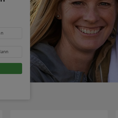
nn
Mann